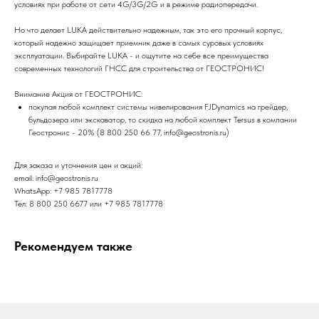
условиях при работе от сети 4G/3G/2G и в режиме радиопередачи.
Но что делает LUKA действительно надежным, так это его прочный корпус,
который надежно защищает приемник даже в самых суровых условиях
эксплуатации. Выбирайте LUKA - и ощутите на себе все преимущества
современных технологий ГНСС для строительства от ГЕОСТРОНИС!
Внимание Акция от ГЕОСТРОНИС:
покупая любой комплект системы нивелирования FJDynamics на грейдер,
бульдозера или экскаватор, то скидка на любой комплект Tersus в компании
Геостронис - 20% (8 800 250 66 77, info@geostronis.ru)
Для заказа и уточнения цен и акций:
email: info@geostronis.ru
WhatsApp: +7 985 7817778
Тел: 8 800 250 6677 или +7 985 7817778
Рекомендуем также