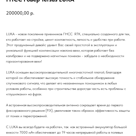
200000,00
р.
LUKA - новое поколение приемников ГНСС RTK, специально созданного для тех,
кто работает на стройке, ценит компактность, легкость и удобство при работе.
Этот продуманный девайс удивит Вас своей простотой в эксплуатации и
уникальной функцией компенсации наклона вехи, которая работает без
калибровки и не подвержена магнитным помехам - забудьте о необходимости
горизонтирования вехи!
LUKA оснащен высокопроизводительной многочастотной платой, благодаря
которой он обеспечивает высокую точность и стабильное обнаружение
спутникового сигнала, что делает его незаменимым помощником в любых
условиях работы, особенно при строительстве дорог,где часть есть проблемы с
«глушилками» на фурах.
А встроенная высокопроизводительная антенна сокращает время до первого
фиксированного решения (FIX), увеличивая таким образом эффективность защиты
от помех и переотражений.
С LUKA вы всегда будете «в работе», так как встроенный аккумулятор большой
емкости 7000 мАч обеспечивает до 19 часов непрерывной работы в полевых