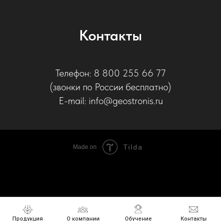
Контакты
Телефон: 8 800 255 66 77
(звонки по России бесплатно)
E-mail: info@geostronis.ru
Tilda
Made on
Продукция
Продукция
О компании
О компании
Обучение
Обучение
Контакты
Контакты